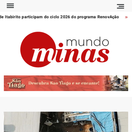
Skip
to
 Itabirito participam do ciclo 2026 do programa RenovAção
M
content
POR
Notícia
MU
de
Minas
MI
Gerais
e do
mundo