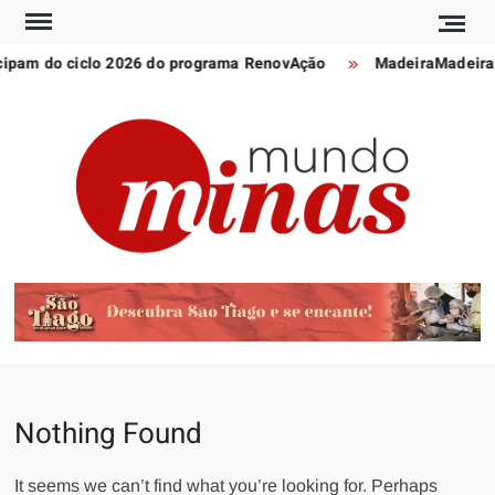
Skip
to
icipam do ciclo 2026 do programa RenovAção
MadeiraMadeira i
content
POR
Notícia
MU
de
Minas
MI
Gerais
e do
mundo
Nothing Found
It seems we can’t find what you’re looking for. Perhaps