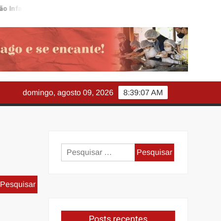
fantil
Praça da Cidadania será realizada em Itabirito neste 
domingo, agosto 09, 2026
8:39:08 AM
Pesquisar
por:
Pesquisar
por:
Posts recentes