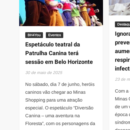
Destaq
Ignor
BH4You
Eventos
preve
Espetáculo teatral da
aumen
Patrulha Canina terá
respir
sessão em Belo Horizonte
infec
30 de maio de 2025
23 de m
No sábado, dia 7 de junho, heróis
Com a 
caninos vão chegar ao Minas
Minas G
Shopping para uma atração
de um 
especial. O espetáculo “Diversão
época 
Canina – uma aventura na
síndrom
Floresta”, com os personagens da