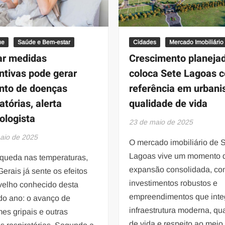
ue
Saúde e Bem-estar
Cidades
Mercado Imobiliário
ar medidas
Crescimento planeja
ntivas pode gerar
coloca Sete Lagoas 
to de doenças
referência em urban
atórias, alerta
qualidade de vida
tologista
23 de maio de 2025
aio de 2025
O mercado imobiliário de 
Lagoas vive um momento 
queda nas temperaturas,
expansão consolidada, c
erais já sente os efeitos
investimentos robustos e
velho conhecido desta
empreendimentos que int
do ano: o avanço de
infraestrutura moderna, qu
es gripais e outras
de vida e respeito ao meio