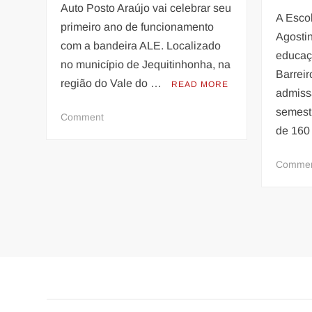
Auto Posto Araújo vai celebrar seu
A Escol
primeiro ano de funcionamento
Agosti
com a bandeira ALE. Localizado
educaçã
no município de Jequitinhonha, na
Barreir
região do Vale do …
READ MORE
admiss
semest
on
Comment
de 160
Posto
de
combustíveis
Comme
em
Jequitinhonha
celebra
crescimento
de
60%
nas
vendas