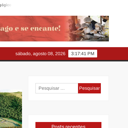
 usa Copa do Mundo para ampliar o aprendizado na Educação Infant
sábado, agosto 08, 2026
3:17:42 PM
Pesquisar
por:
Posts recentes