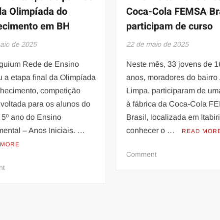
 da Olimpíada do
Coca-Cola FEMSA Bra
ecimento em BH
participam de curso
aio de 2025
22 de maio de 2025
guium Rede de Ensino
Neste mês, 33 jovens de 1
u a etapa final da Olimpíada
anos, moradores do bairro
hecimento, competição
Limpa, participaram de uma
 voltada para os alunos do
à fábrica da Coca-Cola 
e 5º ano do Ensino
Brasil, localizada em Itabir
ental – Anos Iniciais. …
conhecer o …
READ MOR
 MORE
on
Comment
Jovens
on
nt
de
Estudantes
Itabirito
do
e
Ensino
Nova
Fundamental