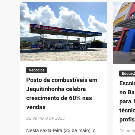
sobre
violência
contra
crianças
e
adolescentes
com
deficiência
será
realizada
Negócios
em
Educaç
Posto de combustíveis em
Belo
Escol
Jequitinhonha celebra
Horizonte
no Ba
crescimento de 60% nas
para 
vendas
técni
profi
22 de maio de 2025
Nesta sexta-feira (23 de maio), o
22 de m