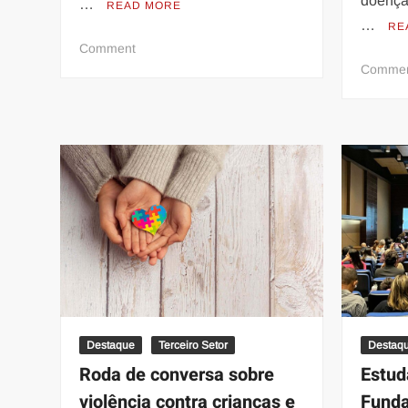
doença
…
READ MORE
…
RE
on
Comment
Espetáculo
Comme
teatral
da
Patrulha
Canina
terá
sessão
em
Belo
Horizonte
Destaque
Terceiro Setor
Destaq
Roda de conversa sobre
Estud
violência contra crianças e
Funda