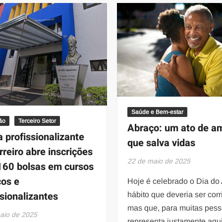
Lima
participam
visitam
da
a
final
fábrica
da
da
Olimpíada
Coca-
do
Cola
Conhecimento
FEMSA
em
Brasil
BH
e
Saúde e Bem-estar
participam
ão
Terceiro Setor
Abraço: um ato de a
de
a profissionalizante
curso
que salva vidas
rreiro abre inscrições
22 de maio de 2025
160 bolsas em cursos
cos e
Hoje é celebrado o Dia do
ssionalizantes
hábito que deveria ser corr
mas que, para muitas pess
aio de 2025
representa justamente aqui