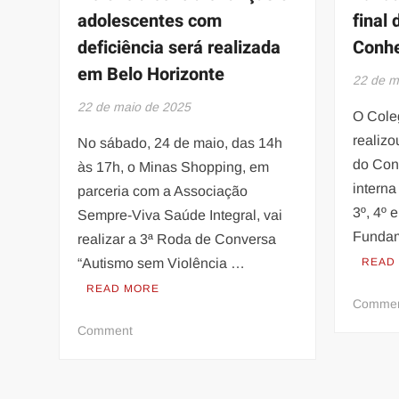
adolescentes com
final
deficiência será realizada
Conh
em Belo Horizonte
22 de m
22 de maio de 2025
O Cole
realizo
No sábado, 24 de maio, das 14h
do Con
às 17h, o Minas Shopping, em
interna
parceria com a Associação
3º, 4º 
Sempre-Viva Saúde Integral, vai
Fundam
realizar a 3ª Roda de Conversa
“Autismo sem Violência …
READ
READ MORE
Comme
on
Comment
Roda
de
conversa