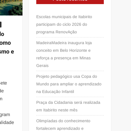
Escolas municipais de Itabirito
participam do ciclo 2026 do
programa RenovAção
do
como
MadeiraMadeira inaugura loja
ismo e
conceito em Belo Horizonte e
reforça a presença em Minas
Gerais
Projeto pedagógico usa Copa do
Sete
Mundo para ampliar o aprendizado
de
na Educação Infantil
om
Praça da Cidadania será realizada
em Itabirito neste mês
egram
Olimpíadas do conhecimento
alidade
fortalecem aprendizado e