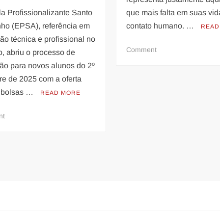
que mais falta em suas vid
a Profissionalizante Santo
contato humano. …
nho (EPSA), referência em
READ
o técnica e profissional no
on
Comment
o, abriu o processo de
Abraço:
ão para novos alunos do 2º
um
re de 2025 com a oferta
ato
 bolsas …
READ MORE
de
amor
on
nt
que
Escola
salva
profissionalizante
vidas
no
Barreiro
abre
inscrições
para
160
bolsas