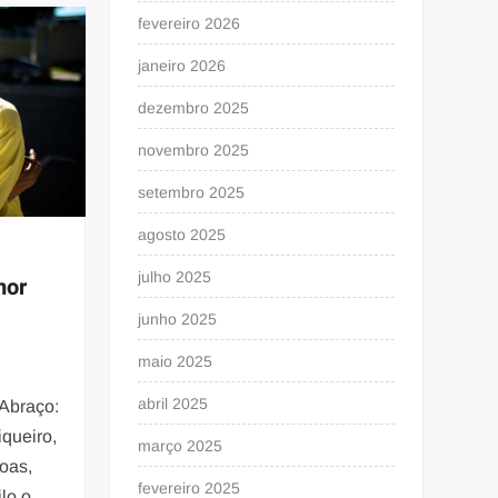
fevereiro 2026
janeiro 2026
dezembro 2025
novembro 2025
setembro 2025
agosto 2025
julho 2025
mor
junho 2025
maio 2025
abril 2025
 Abraço:
iqueiro,
março 2025
oas,
fevereiro 2025
lo o