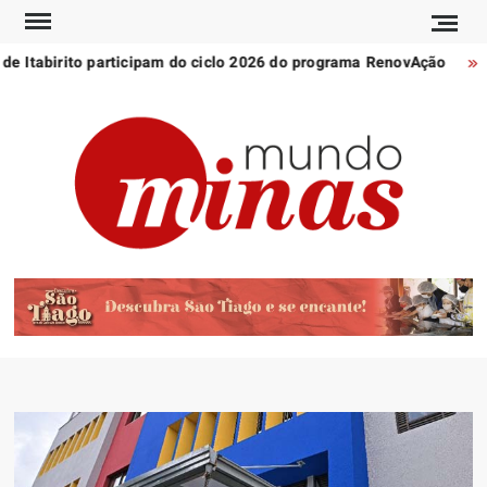
Skip
to
e Itabirito participam do ciclo 2026 do programa RenovAção
M
content
POR
Notícia
MU
de
Minas
MI
Gerais
e do
mundo