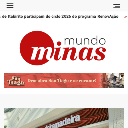
Skip
to
e Itabirito participam do ciclo 2026 do programa RenovAção
content
POR
Notícia
MU
de
Minas
MI
Gerais
e do
mundo