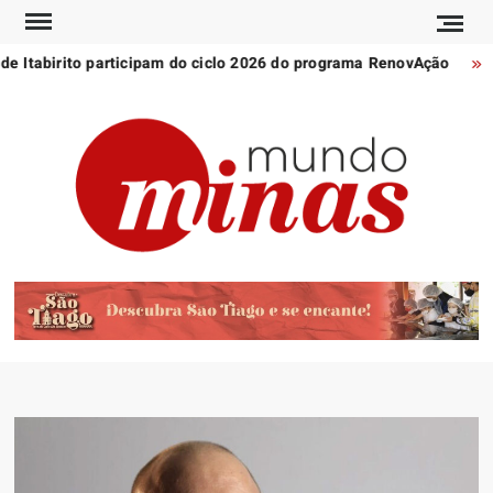
Skip
to
e Itabirito participam do ciclo 2026 do programa RenovAção
M
content
POR
Notícia
MU
de
Minas
MI
Gerais
e do
mundo