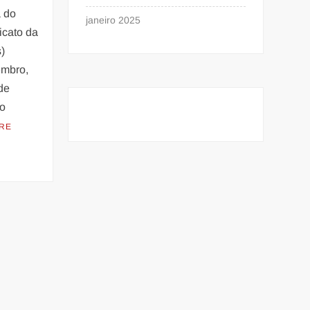
 do
janeiro 2025
icato da
)
embro,
de
do
RE