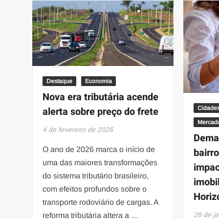
Destaque
Economia
Nova era tributária acende
alerta sobre preço do frete
Cidade
Mercado
4 de fevereiro de 2026
Deman
O ano de 2026 marca o início de
bairr
uma das maiores transformações
impac
do sistema tributário brasileiro,
imobi
com efeitos profundos sobre o
Horiz
transporte rodoviário de cargas. A
28 de j
reforma tributária altera a …