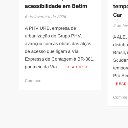
acessibilidade em Betim
tempo
Car
6 de fevereiro de 2026
5 de fe
A PHV URB, empresa de
urbanização do Grupo PHV,
A ALE,
avançou com as obras das alças
distrib
de acesso que ligam a Via
Brasil,
Expressa de Contagem à BR-381,
Scuder
por meio da Via …
READ MORE
tempor
Pro Se
on
Comment
READ
Obra
viária
Comme
amplia
acessibilidade
em
Betim