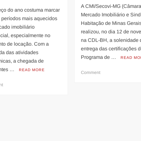
A CMI/Secovi-MG (Câmara
ço do ano costuma marcar
Mercado Imobiliário e Sind
 períodos mais aquecidos
Habitação de Minas Gerais
ado imobiliário
realizou, no dia 12 de nov
cial, especialmente no
na CDL-BH, a solenidade 
to de locação. Com a
entrega das certificações 
da das atividades
Programa de …
READ MO
icas, a chegada de
ntes …
READ MORE
on
Comment
Entidade
on
nt
do
Demanda
mercado
por
imobiliário
aluguéis
reconhece
em
empresas
bairros
que
com
mais
faculdades
investem