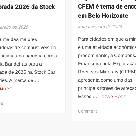
CFEM é tema de enc
rada 2026 da Stock
em Belo Horizonte
4 de fevereiro de 2026
vereiro de 2026
Para cidades em que a mi
 uma das maiores
é uma atividade econômic
uidoras de combustíveis do
predominante, a Compens
 iniciou uma parceria com a
Financeira pela Exploraçã
ia Bandeiras para a
Recursos Minerais (CFEM)
ada de 2026 na Stock Car
apresenta como uma das
ries. A marca da …
principais fontes de arrec
 MORE
Esses …
READ MORE
on
nt
ALE
on
Comment
patrocina
Legalidade
Scuderia
da
Bandeiras
aplicação