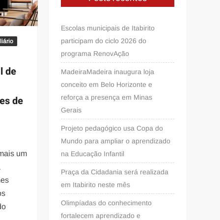
Escolas municipais de Itabirito
participam do ciclo 2026 do
iário
programa RenovAção
l de
MadeiraMadeira inaugura loja
conceito em Belo Horizonte e
reforça a presença em Minas
ões de
Gerais
Projeto pedagógico usa Copa do
Mundo para ampliar o aprendizado
mais um
na Educação Infantil
a
Praça da Cidadania será realizada
mes
em Itabirito neste mês
os
Olimpíadas do conhecimento
do
fortalecem aprendizado e