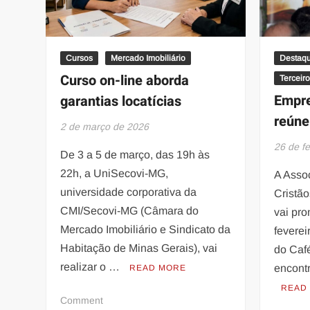
Cursos
Mercado Imobiliário
Destaq
Curso on-line aborda
Terceiro
Empre
garantias locatícias
reúne
2 de março de 2026
26 de f
De 3 a 5 de março, das 19h às
22h, a UniSecovi-MG,
A Asso
universidade corporativa da
Cristã
CMI/Secovi-MG (Câmara do
vai pro
Mercado Imobiliário e Sindicato da
feverei
Habitação de Minas Gerais), vai
do Caf
realizar o …
encont
READ MORE
READ
on
Comment