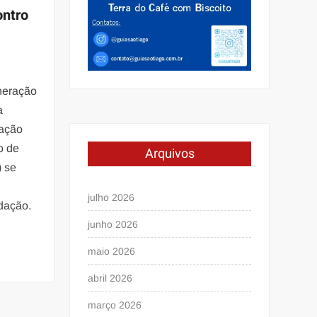
ontro
neração
a
ação
o de
Arquivos
 se
julho 2026
adação.
junho 2026
maio 2026
abril 2026
março 2026