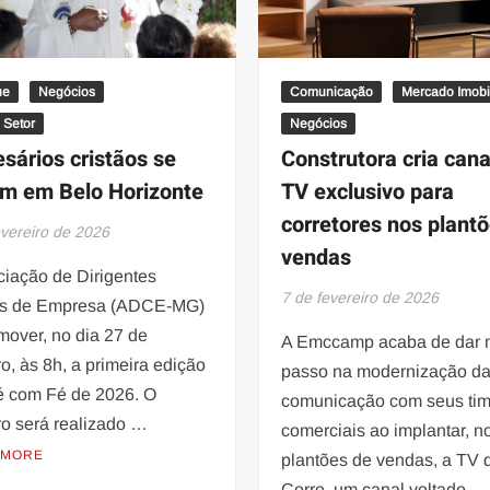
ue
Negócios
Comunicação
Mercado Imobil
 Setor
Negócios
sários cristãos se
Construtora cria cana
m em Belo Horizonte
TV exclusivo para
corretores nos plant
evereiro de 2026
vendas
ciação de Dirigentes
7 de fevereiro de 2026
os de Empresa (ADCE-MG)
mover, no dia 27 de
A Emccamp acaba de dar 
ro, às 8h, a primeira edição
passo na modernização d
é com Fé de 2026. O
comunicação com seus ti
ro será realizado …
comerciais ao implantar, n
 MORE
plantões de vendas, a TV 
Corre, um canal voltado