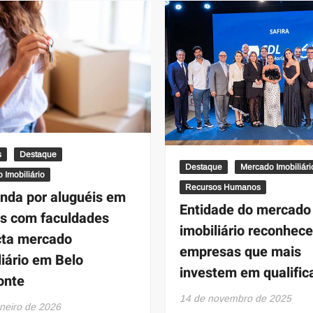
e
da
Barrichello
CFEM
na
é
temporada
tema
2026
de
da
encontro
Stock
em
Car
Belo
Horizonte
s
Destaque
Destaque
Mercado Imobiliári
 Imobiliário
Recursos Humanos
da por aluguéis em
Entidade do mercado
os com faculdades
imobiliário reconhec
ta mercado
empresas que mais
liário em Belo
investem em qualific
onte
14 de novembro de 2025
aneiro de 2026