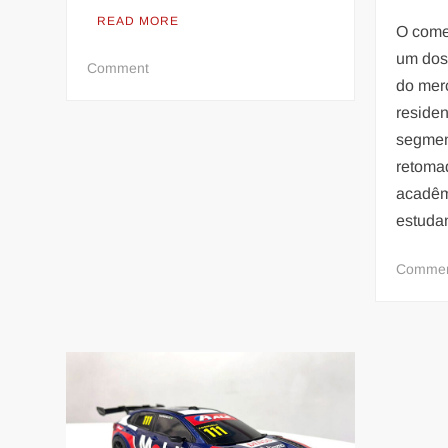
READ MORE
O come
um dos
on
Comment
do merc
Nova
residen
era
tributária
segmen
acende
retoma
alerta
acadêm
sobre
estuda
preço
do
Comme
frete