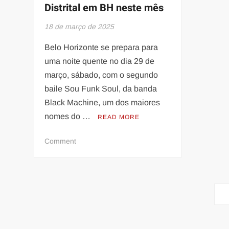
Distrital em BH neste mês
18 de março de 2025
Belo Horizonte se prepara para
uma noite quente no dia 29 de
março, sábado, com o segundo
baile Sou Funk Soul, da banda
Black Machine, um dos maiores
nomes do …
READ MORE
on
Comment
Black
Machine
toca
Paginação
no
Distrital
de
em
posts
BH