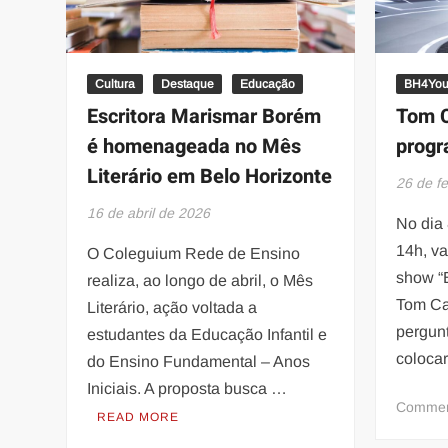
Cultura
Destaque
Educação
BH4Yo
Escritora Marismar Borém
Tom C
é homenageada no Mês
progr
Literário em Belo Horizonte
26 de f
16 de abril de 2026
No dia 
14h, va
O Coleguium Rede de Ensino
show “
realiza, ao longo de abril, o Mês
Tom Ca
Literário, ação voltada a
pergun
estudantes da Educação Infantil e
coloca
do Ensino Fundamental – Anos
Iniciais. A proposta busca …
Comme
READ MORE