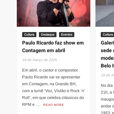
Cultura
Destaque
Eventos
Cultura
Paulo Ricardo faz show em
Galer
Contagem em abril
sede
mode
19 de março de 2025
Belo 
Em abril, o cantor e compositor
19 de m
Paulo Ricardo vai se apresentar
em Contagem, na Grande BH,
No dia
com a turnê ‘Voz, Violão e Rock ‘n’
21h, a
Roll’, em que celebra clássicos do
inaugu
RPM e …
READ MORE
andar 
1953, p