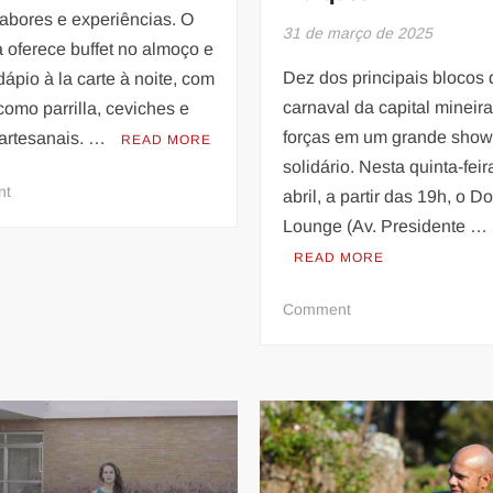
abores e experiências. O
31 de março de 2025
 oferece buffet no almoço e
Dez dos principais blocos 
ápio à la carte à noite, com
carnaval da capital mineira
como parrilla, ceviches e
forças em um grande sho
 artesanais. …
READ MORE
solidário. Nesta quinta-feir
on
nt
abril, a partir das 19h, o 
Belo
Lounge (Av. Presidente …
Horizonte
READ MORE
terá
cinema
on
Comment
ao
Blocos
ar
de
livre
carnaval
premium
de
BH
fazem
apresentação