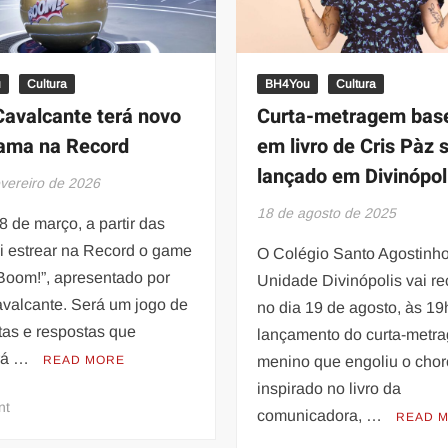
u
Cultura
BH4You
Cultura
avalcante terá novo
Curta-metragem bas
ama na Record
em livro de Cris Pàz 
lançado em Divinópol
evereiro de 2026
18 de agosto de 2025
8 de março, a partir das
i estrear na Record o game
O Colégio Santo Agostinho
Boom!”, apresentado por
Unidade Divinópolis vai re
valcante. Será um jogo de
no dia 19 de agosto, às 19
tas e respostas que
lançamento do curta-metr
rá …
READ MORE
menino que engoliu o chor
inspirado no livro da
on
nt
comunicadora, …
READ 
Tom