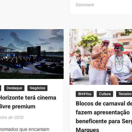
Cavalcante
on
Comment
terá
Curta-
novo
metragem
programa
baseado
na
em
Record
livro
de
Cris
Pàz
será
lançado
em
Divinópolis
Destaque
Negócios
BH4You
Cultura
Terceiro
Horizonte terá cinema
Blocos de carnaval d
 livre premium
fazem apresentação
unho de 2025
beneficente para Ser
Marques
enomados que encantam