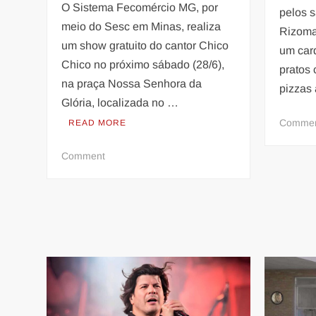
O Sistema Fecomércio MG, por
pelos s
meio do Sesc em Minas, realiza
Rizoma
um show gratuito do cantor Chico
um card
Chico no próximo sábado (28/6),
pratos 
na praça Nossa Senhora da
pizzas
Glória, localizada no …
Comme
READ MORE
on
Comment
Chico
Chico
faz
show
gratuito
em
Contagem