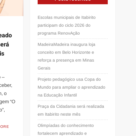
Escolas municipais de Itabirito
participam do ciclo 2026 do
programa RenovAção
eado
será
MadeiraMadeira inaugura loja
is
conceito em Belo Horizonte e
reforça a presença em Minas
Gerais
 –
Projeto pedagógico usa Copa do
ceber,
Mundo para ampliar o aprendizado
h, o
na Educação Infantil
agem “O
Praça da Cidadania será realizada
o”,
em Itabirito neste mês
Olimpíadas do conhecimento
MORE
fortalecem aprendizado e