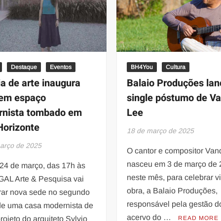
beneficente
para
Serginho
Marques
Destaque
Eventos
BH4You
Cultura
ia de arte inaugura
Balaio Produções lan
 em espaço
single póstumo de V
rnista tombado em
Lee
Horizonte
18 de março de 2025
arço de 2025
O cantor e compositor Van
nasceu em 3 de março de 
 24 de março, das 17h às
neste mês, para celebrar v
 GAL Arte & Pesquisa vai
obra, a Balaio Produções,
rar nova sede no segundo
responsável pela gestão d
de uma casa modernista de
acervo do …
rojeto do arquiteto Sylvio
READ MORE