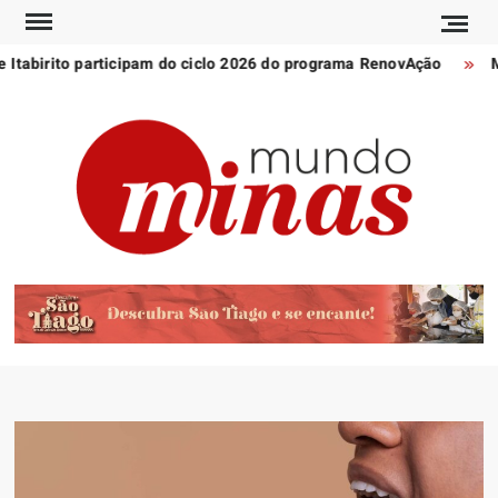
Skip
to
Itabirito participam do ciclo 2026 do programa RenovAção
Ma
content
POR
Notícia
MU
de
Minas
MI
Gerais
e do
mundo